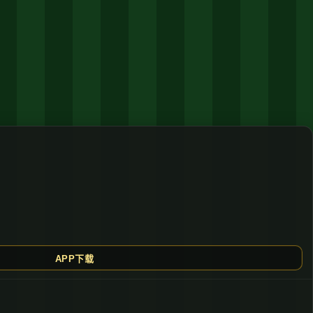
转发
意味着什么？从完美体
1 month ago
育平台看赛事发展
481 访问
完美体育官方入口下载
使用经
常见问题完整指南：技
作为一
术评测与实用解决方案
1 month ago
面的评
198 访问
完美体育平台使用教程
暴露了
深度评测：从安装到支
和人性
付的全链路探索
1 month ago
的观
454 访问
要优化
完美体育平台使用指
南：从下载安装到高效
操作的完整攻略
1 month ago
直接附
319 访问
优化，
完美体育网址大全怎么
这种前
样？实战派深度分析与