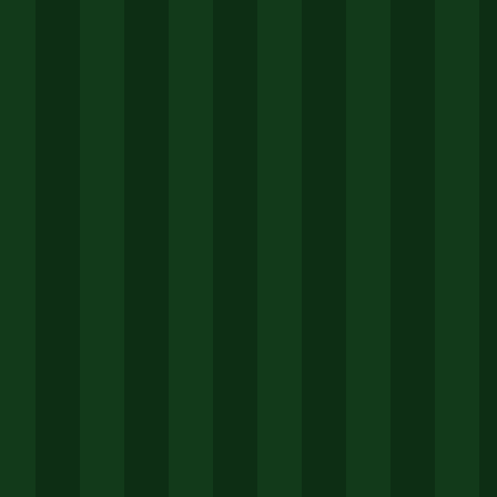
育怎么找安装教程”这一问题的本质，是用户对数字服务“零门槛