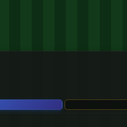
点赞支持
收藏文章
要求越来越高。近期，一位名为吴迪的用户在社区中分享了他的
的问题，背后却隐藏着用户对官方渠道和操作流畅度的深层需求。
完美体育平台，从安装流程、功能体验到支付支持，进行一次全
寻找解决方案。但“完美体育怎么找安装教程”这一高频搜索词，
，担心误入非正规渠道；二是平台本身的引导机制是否足够前置
网入口和下载指引的清晰度，直接决定了用户的初体验。根据我
官网入口”和“完美体育中国官方网址”的区别，这恰恰是平台需
”级别。
简主义，但核心信息异常突出。Logo标题“完美体育平台”旁
入下载专区。值得注意的是，平台针对移动端和PC端做了自适应
览器输入官方域名，系统会自动识别设备并推送对应的下载链接。