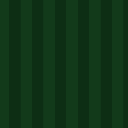
的多支付支持，完美体育正在通过技术迭代，将复杂的操作转化为简洁
能用”的体验，而非在教程中摸索。未来，平台的创新方向应更侧重
方入口的瞬间，就能感受到“这就是我要的”确定感。对于追求效
体验从入口到使用的无缝旅程。
方唯一
主导航
联系
网站首页
平台简介
方平台。