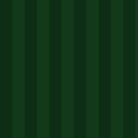
待。从43.5 MB的轻量安装包到v2.0.0版本
吴迪的反馈代表了一类用户：他们渴望的是“拿到就
智能引导和个性化安装方案，让每一位用户在打开官
全的你，不妨亲自尝试一次完美体育的官方下载，
怎么找完美体育中国官网？官
推荐直达入口。
完美体育中国官网唯一推荐直达入口，助您轻松找到官