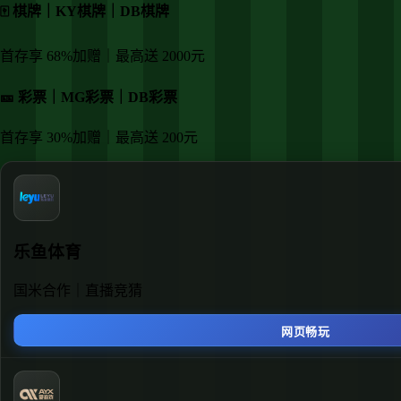
454 阅读
在数字娱乐领域，用户对平台的无缝体验和安全性
历，提到“完美体育怎么找安装教程”这个看似简单
名专注于数字创新体验的探索者，我决定深入拆解
测，寻找那些被忽视的创新点。
背景：为何“找教程”成为核心痛点？
在互联网信息爆炸的今天，用户习惯于通过搜索引擎
两个关键问题：一是用户对官方入口的辨识度不足
化。完美体育作为一款主打流畅互动的平台，其官
察，很多用户，包括吴迪，最初都曾混淆过“完美体育
的创新点——从用户角度出发，把教程简化到“零思考
详细说明：三步走，从入口到安装的完整评测
1. 官网入口的智能引导
登录完美体育官方网站，你会发现其首页设计采用了极
有“官方唯一推荐直达入口”的标识，点击后即可进
用户无需手动搜索“完美体育官网入口”，只需在浏