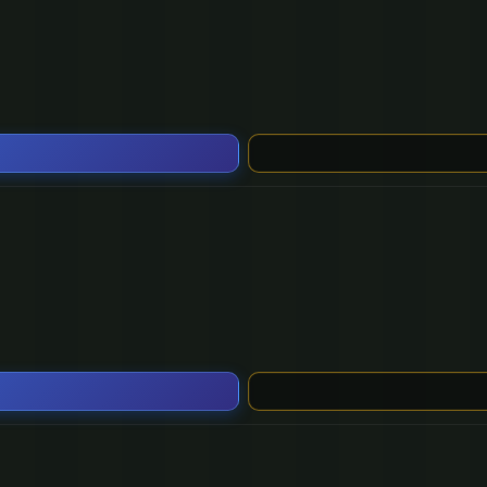
教程”的困惑。
3.5 MB，这在同类平台中属于轻量级，意味着即使是网络环境
需繁琐的权限设置。通过系统信息确认，当前版本为v2.0.0
能缓存机制。吴迪在反馈中提到：“更新到v2.0.0后，打开速度明
这得益于开发团队对安装包内部代码的压缩和网络请求的并发优
莫过于资金流转效率。很多用户询问“完美体育支持哪些支付方式？
完美体育在v2.0.0版本中引入了多元支付体系，不仅支持主
数字钱包。这种突破传统单一支付模式的思路，体现了平台对用
项少，但实际使用后发现，连一些地方性银行都能绑定，这点很
块链的匿名支付选项，这将是未来版本的一大看点。
？
安全锁标志，以及页面底部的版权信息是否完整。此外，完美体育
次登录时会自动验证服务器身份。如果遇到疑似仿冒网站，建议立
中开启“允许安装未知来源应用”即可。但为了安全，建议仅对完