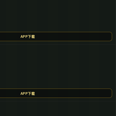
官方入口全面解析
1 month ago
52 访问
一般的用
，相比
完美体育注册流程如何
显提
操作？技术评测员详解
化。
官方入口与安全要点
1 month ago
351 访问
”，这
流的微
完美体育平台使用指
户习惯
南：从官方入口到app
下载安装完整教程
人性
1 month ago
370 访问
U17世界杯抽签揭晓，
完美体育平台用户刘洋
官方在
分享赛事观战新动态
1 month ago
即停止
490 访问
2026法网女单抽签揭
美体育
晓：郑钦文vs王欣瑜，