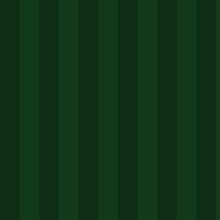
通过这次对完美体育平台的深度评测，我发现“完美体