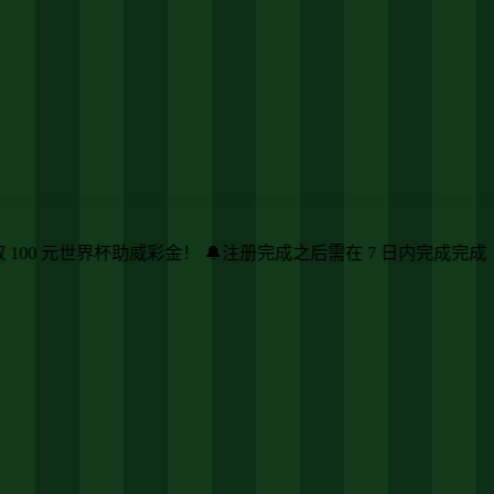
网站首页
平台简介
官方公
专属客服
尊享专属护航