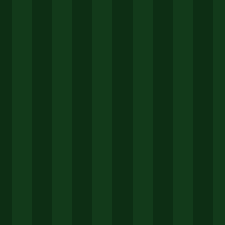
方式
我们的电话
400-1946-7962
邮箱
kefu@zhaowanmei.com.cn
办公地址
河南省郑州市金水区花园路27号