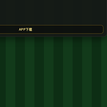
的每一次冲刺保驾护航，稳操胜券。
品牌营销热血策
打造赛事主题营销方案，融合赢家心态与街头
文化，引爆用户参与狂潮，占领心智高地。