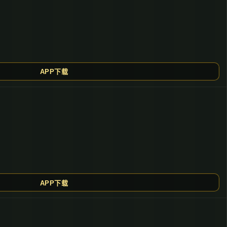
试了好几个网址都不靠谱，直到用了这个推荐入
口。app安装包超小，运行却超流畅，赛事直播
零延迟，赢钱赢到手软！?
郑凯
官方唯一推荐入口名不虚传！从下载到登录不到
3分钟，界面设计超带感，赛事推荐精准到爆，
我已经安利给全队了！⚡