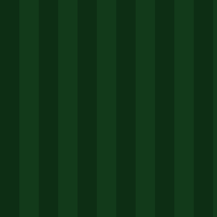
对于普通球迷来说，这些名字的背后是一个个被金
我，他在平台app下载安装后（当前版本为v1.9.3
名单的公布，让他觉得平台的社区氛围更加严肃了
处罚背后的深层逻辑：足协为何此时出手？
从时间线来看，中国足协此次第三批禁足名单的公布
名单，涉及数十人；今年3月又公布了第二批。此次
心。
从法律角度看，这些处罚的依据是《中国足球协会纪
认定构成犯罪的”人员给予终身禁足，对“严重违反行
给予不同程度的处罚。这种分级处罚机制，体现了
然而，处罚只是手段，不是目的。我在
完美体育官
一场“清算”，而不是改革的开端。有网友指出，这
在的处罚更像是在“追责”，而不是“预防”。真正需
术、建立举报奖励制度等。