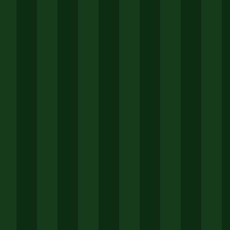
发表了分析报告，指出中国足球的腐败问题并非一日之寒，而是
，必须从青训体系、联赛制度、俱乐部管理等多个层面同时发力
腐进程中的重要节点。65人的处罚规模，涵盖俱乐部高管、球
球的方方面面。从孟惊的终身禁足到高寒的五年禁足，从深圳俱
人心痛。
：中国足球不能再容忍黑暗。作为球迷，我们可以通过正规渠道
上，很多用户已经开始讨论中国足球改革的下一步方向。毕竟，
天。希望这次“刮骨疗毒”能带来真正的改变，而不是仅仅成为新