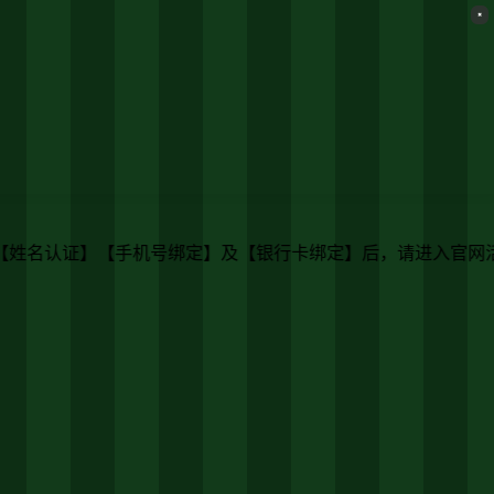
告
掌上体验
答疑解惑
专属客服
在线咨询
热门阅读
从马赛更衣室风波看职
乱
业体育管理的完整指南
1 month ago
341 访问
资深用户分析：世界杯
扩军66队对中国足球