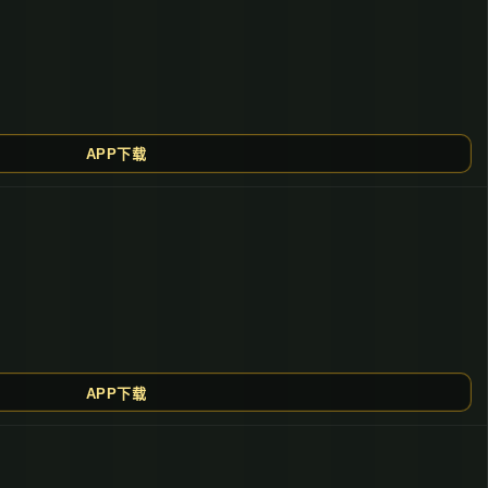
港原总
官方入口全面解析
1 month ago
52 访问
完美体育注册流程如何
操作？技术评测员详解
官方入口与安全要点
1 month ago
351 访问
完美体育平台使用指
南：从官方入口到app
下载安装完整教程
1 month ago
370 访问
U17世界杯抽签揭晓，
完美体育平台用户刘洋
分享赛事观战新动态
1 month ago
490 访问
2026法网女单抽签揭
晓：郑钦文vs王欣瑜，